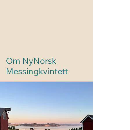
Foto: Yrjan Sundfør Rodrigues
Om NyNorsk
Messingkvintett