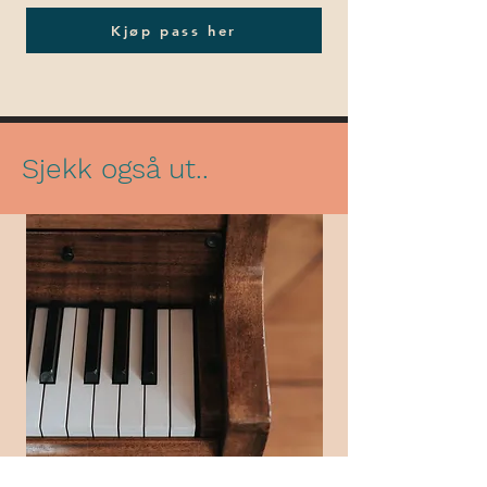
Kjøp pass her
Sjekk også ut..