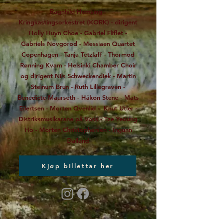
Ragnhild Hemsing -
Kringkastingsorkestret (KORK) - dirigent
Holly Huyn Choe - Gabriel Fliflet -
Gabriels Novgorod - Messiaen Quartet
Copenhagen - Tanja Tetzlaff - Thormod
Rønning Kvam - Helsinki Chamber Choir
og dirigent Nils Schweckendiek - Martin
Steinum Brun - Ruth Lillegraven -
Benedicte Maurseth - Håkon Stene - Mats
Eilertsen - Morten Qvenlid - Knut Utler -
Distriksmusikarane på Voss - Tze Yeoung
Ho - Morten Christophersen - Ingunn
Dalland​
Kjøp billettar her