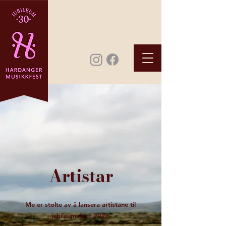
Artistar
Me er stolte av å lansera artistane til
jubileumsåret 2026