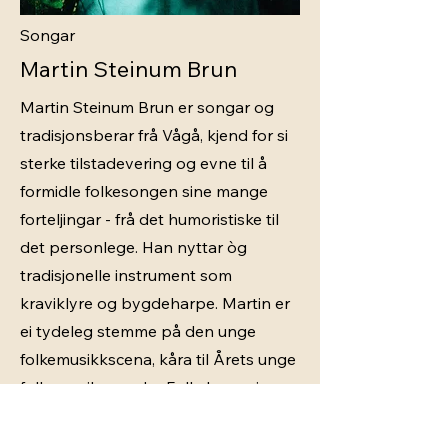
Songar
Martin Steinum Brun
Martin Steinum Brun er songar og
tradisjonsberar frå Vågå, kjend for si
sterke tilstadevering og evne til å
formidle folkesongen sine mange
forteljingar - frå det humoristiske til
det personlege. Han nyttar òg
tradisjonelle instrument som
kraviklyre og bygdeharpe. Martin er
ei tydeleg stemme på den unge
folkemusikkscena, kåra til Årets unge
folkemusikar under Folkelarmprisen
2024 og vinnar av A-klassa i vokal
folkemusikk på Landskappleiken