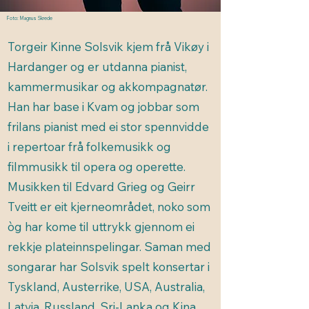
Foto: Magnus Skrede
Torgeir Kinne Solsvik kjem frå Vikøy i
Hardanger og er utdanna pianist,
kammermusikar og akkompagnatør.
Han har base i Kvam og jobbar som
frilans pianist med ei stor spennvidde
i repertoar frå folkemusikk og
filmmusikk til opera og operette.
Musikken til Edvard Grieg og Geirr
Tveitt er eit kjerneområdet, noko som
òg har kome til uttrykk gjennom ei
rekkje plateinnspelingar. Saman med
songarar har Solsvik spelt konsertar i
Tyskland, Austerrike, USA, Australia,
Latvia, Russland, Sri-Lanka og Kina.