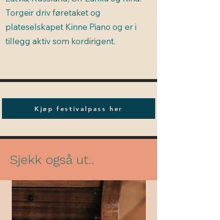
Torgeir driv føretaket og
plateselskapet Kinne Piano og er i
tillegg aktiv som kordirigent.
Kjøp festivalpass her
Sjekk også ut..